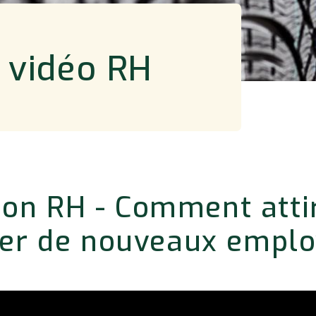
 vidéo RH
ion RH - Comment attir
er de nouveaux empl