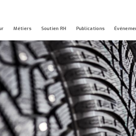
ur
Métiers
Soutien RH
Publications
Événeme