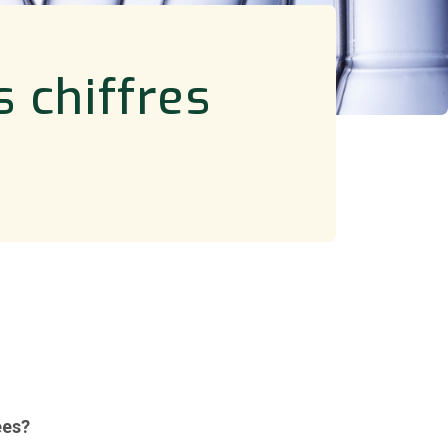
 chiffres
ées?