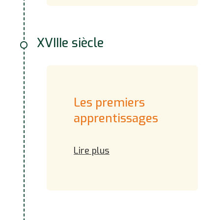
XVIIIe siècle
Les premiers
apprentissages
Lire plus
1736-1744
Lors de son expédition en
Amérique du Sud, le
Français Charles Marie La