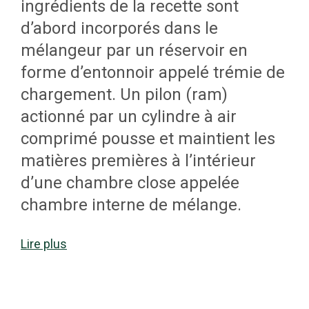
contrôle où sont inscrits les noms
ingrédients de la recette sont
des ingrédients qui composeront le
d’abord incorporés dans le
mélange, la quantité de ces
mélangeur par un réservoir en
ingrédients ainsi que l’ordre dans
forme d’entonnoir appelé trémie de
lequel ils doivent être incorporés
chargement. Un pilon (ram)
dans le mélangeur. Cette recette
actionné par un cylindre à air
comprend aussi des conditions
comprimé pousse et maintient les
d’opération des équipements de
matières premières à l’intérieur
mélange.
d’une chambre close appelée
chambre interne de mélange.
L’opérateur dispose de différents
instruments pour mesurer les
Lire plus
ingrédients de la recette. Les
poudres sont pesées sur des
Entourée d’un système de
balances analogiques ou
refroidissement à l’eau situé dans