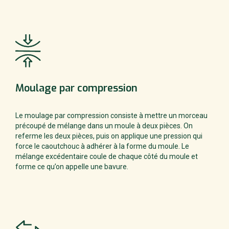
Après la cuisson dans le moule, la
pièce de caoutchouc est démoulée,
ébarbée puis, parfois recouverte
d’un enduit protecteur.
Moulage
par compression
Le moulage par compression consiste à mettre un morceau
précoupé de mélange dans un moule à deux pièces. On
referme les deux pièces, puis on applique une pression qui
force le caoutchouc à adhérer à la forme du moule. Le
mélange excédentaire coule de chaque côté du moule et
forme ce qu’on appelle une bavure.