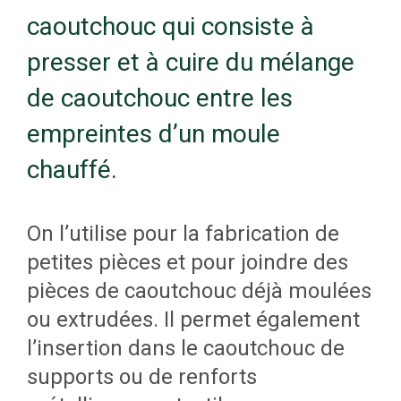
métal ou de plastique provenant de
caoutchouc qui consiste à
l’accumulateur puis, pliée sur des
presser et à cuire du mélange
rouleaux préformeurs peut être
de caoutchouc entre les
intégrée au profilé à sa sortie de la
empreintes d’un moule
filière. Le profilé subit ensuite une
première cuisson dans une série de
chauffé.
fours ; il est refroidi dans un bassin
d’eau froide puis asséché.
On l’utilise pour la fabrication de
Une unité de traction entraîne
petites pièces et pour joindre des
ensuite le profilé dans une
pièces de caoutchouc déjà moulées
chambre de revêtement où il reçoit
ou extrudées. Il permet également
une couche d’un enduit protecteur.
l’insertion dans le caoutchouc de
Il subit une dernière étape de
supports ou de renforts