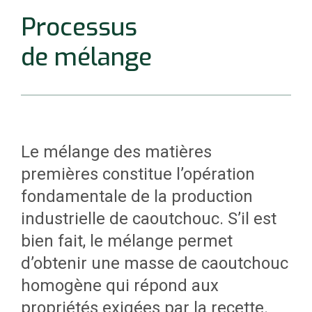
silice).
Processus
Les agents de mise en œuvre
de mélange
(par exemple les plastifiants qui
se présentent sous forme
d’huile ou de cire).
Les agents de cuisson
(principalement le souffre,
Le mélange des matières
utilisé en des quantités
premières constitue l’opération
relativement petites).
fondamentale de la production
Les autres ingrédients
industrielle de caoutchouc. S’il est
(accélérateurs de cuisson,
bien fait, le mélange permet
activateurs, pigments,
d’obtenir une masse de caoutchouc
antidégradants, agents
homogène qui répond aux
gonflants, etc ; des poudres
propriétés exigées par la recette.