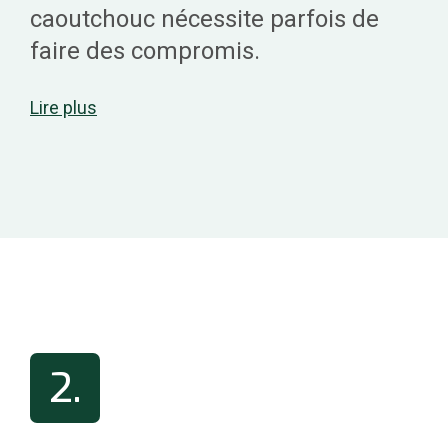
caoutchouc nécessite parfois de
faire des compromis.
Lire plus
Il existe plus de vingt catégories de
produits entrant dans la
formulation d’une recette de
caoutchouc :
Les polymères (caoutchouc
naturel ou synthétique).
Les charges (une poudre
2.
utilisée en grande quantité - par
exemple le noir de carbone et la