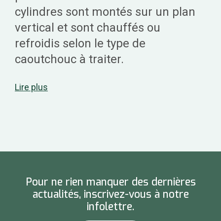
cylindres sont montés sur un plan
vertical et sont chauffés ou
refroidis selon le type de
caoutchouc à traiter.
Lire plus
Il existe plusieurs configurations de
calandre. Les calandres à deux
cylindres sont utilisées pour la
fabrication de simples feuilles de
caoutchouc. On se servira de
Pour ne rien manquer des dernières
calandres à trois et à quatre
actualités, inscrivez-vous à notre
infolettre.
cylindres pour recouvrir de