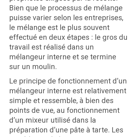
utilisées en petite quantité).
Bien que le processus de mélange
puisse varier selon les entreprises,
C’est à l’opérateur du mélangeur
le mélange est le plus souvent
que revient la responsabilité de
effectué en deux étapes : le gros du
réaliser la recette de caoutchouc. Il
travail est réalisé dans un
s’agit d’une étape importante de la
mélangeur interne et se termine
production puisque la qualité des
sur un moulin.
produits qui sortiront de l’usine est
Le principe de fonctionnement d’un
directement liée à la qualité de ce
mélangeur interne est relativement
mélange.
simple et ressemble, à bien des
La recette de caoutchouc à réaliser
points de vue, au fonctionnement
est fournie à l’opérateur du
d’un mixeur utilisé dans la
mélangeur sous forme de fiches de
préparation d’une pâte à tarte. Les