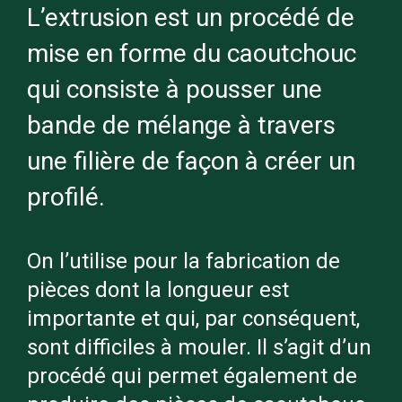
L’extrusion est un procédé de
le caoutchouc sur le moulin.
mise en forme du caoutchouc
Le moulin est constitué de deux
qui consiste à pousser une
cylindres parallèles tournant en
sens inverse l’un de l’autre et de
bande de mélange à travers
guides-gommes conçus pour
une filière de façon à créer un
diriger le mélange de caoutchouc
profilé.
entre les cylindres. L’intérieur des
cylindres est creux et permet la
On l’utilise pour la fabrication de
circulation de liquides qui servent à
pièces dont la longueur est
en contrôler la température. L’écart
importante et qui, par conséquent,
entre les cylindres peut être
sont difficiles à mouler. Il s’agit d’un
modifié selon le type de caoutchouc
procédé qui permet également de
à produire.